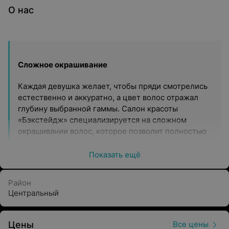
О нас
Сложное окрашивание
Каждая девушка желает, чтобы пряди смотрелись
естественно и аккуратно, а цвет волос отражал
глубину выбранной гаммы. Салон красоты
«Бэкстейдж» специализируется на сложном
окрашивании волос, которое позволит полностью
изменить имидж. Благодаря этой технике удастся
выровнять цвет, скрыть выступающую седину и
Показать ещё
подчеркнуть индивидуальность. Профессионализм
парикмахеров-колористов позволит реализовать
Район
необычные идеи и пожелания клиентов.
Центральный
Перманентный макияж
Цены
Все цены