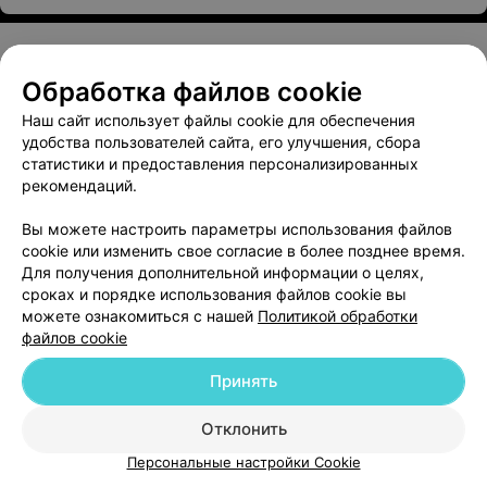
Обработка файлов cookie
О проекте
Новости проекта
Размещение рекламы
Наш сайт использует файлы cookie для обеспечения
Медицинский маркетинг
Публичный договор
удобства пользователей сайта, его улучшения, сбора
Пользовательское соглашение
Способы оплаты
статистики и предоставления персонализированных
рекомендаций.
Вакансии
Партнеры
Написать руководителю 103.by
Вы можете настроить параметры использования файлов
cookie или изменить свое согласие в более позднее время.
Написать в поддержку
Для получения дополнительной информации о целях,
Персональные настройки cookie
сроках и порядке использования файлов cookie вы
Обработка персональных данных
можете ознакомиться с нашей
Политикой обработки
файлов cookie
Принять
Отклонить
ВЫ ВЛАДЕЛЕЦ?
Персональные настройки Cookie
© 2026 ООО «Артокс Лаб», УНП 191700409
| 220012, Республика Беларусь,
г. Минск, улица Толбухина, 2, пом. 16 | help@103.by