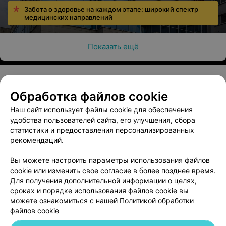
Забота о здоровье на каждом этапе: широкий спектр
медицинских направлений
Показать ещё
Обработка файлов cookie
О проекте
Новости проекта
Размещение рекламы
Наш сайт использует файлы cookie для обеспечения
Медицинский маркетинг
Публичный договор
удобства пользователей сайта, его улучшения, сбора
Пользовательское соглашение
Способы оплаты
статистики и предоставления персонализированных
рекомендаций.
Вакансии
Партнеры
Написать руководителю 103.by
Вы можете настроить параметры использования файлов
cookie или изменить свое согласие в более позднее время.
Написать в поддержку
Для получения дополнительной информации о целях,
Персональные настройки cookie
сроках и порядке использования файлов cookie вы
Обработка персональных данных
можете ознакомиться с нашей
Политикой обработки
файлов cookie